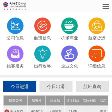




公司信息
航班信息
机场商业
航空货运




旅客服务
出行攻略
企业文化
详细信息
今日进港
今日出港
航班查询
航空公司
航班号
始发站
预计到达
实际到达
状态
吉祥航空
HO1019
上海浦东
21:05
正常