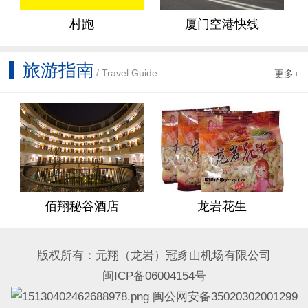
村跑
厦门空港快线
旅游指南
/ Travel Guide
更多+
动指南
佰翔秘谷酒店
龙岩花生
版权所有：元翔（龙岩）冠豸山机场有限公司
闽ICP备06004154号
闽公网安备35020302001299