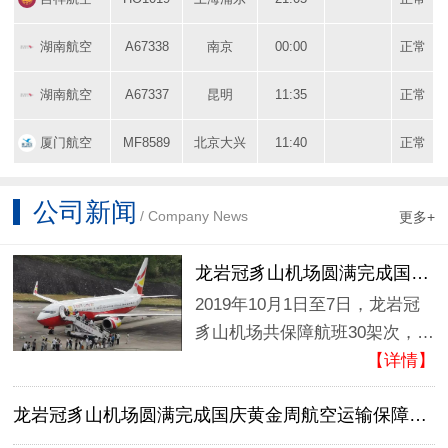
湖南航空
A67338
南京
00:00
正常
湖南航空
A67337
昆明
11:35
正常
厦门航空
MF8589
北京大兴
11:40
正常
公司新闻
/ Company News
更多+
龙岩冠豸山机场圆满完成国庆黄
2019年10月1日至7日，龙岩冠
豸山机场共保障航班30架次，旅
客吞吐量3600人次，货邮吞吐量
【详情】
5.3吨。黄金周期间，机场运行
龙岩冠豸山机场圆满完成国庆黄金周航空运输保障工作 
安全平稳，未发生不安全事件和
服务...