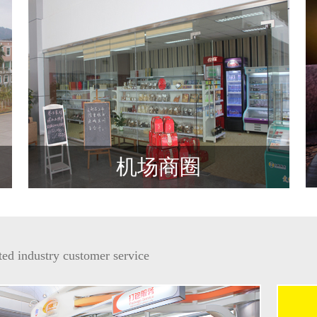
机场商圈
tedindustrycustomerservice