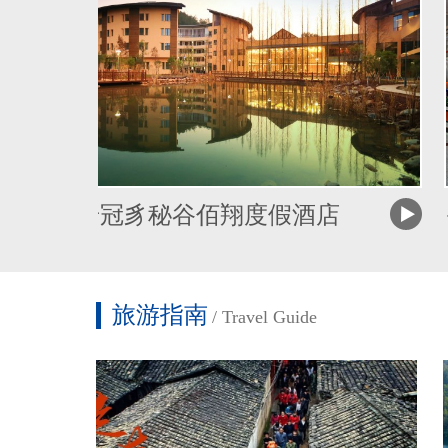
龙岩冠豸秘谷佰翔度假酒店
手礼
旅游指南
/TravelGuide