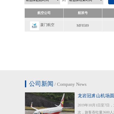
航空公司
航班号
厦门航空
MF8589
湖南航空
A67337
公司新闻
/CompanyNews
龙岩冠豸山机场
2019年10月1日至7
次，旅客吞吐量3600