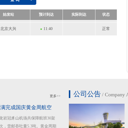
始发站
预计到达
实际到达
状态
北京大兴
11:40
正常
昆明
11:35
正常
公司公告
/CompanyA
更多>>
圆满完成国庆黄金周航空
日，龙岩冠豸山机场共保障航班30架
人次，货邮吞吐量5.3吨。黄金周期