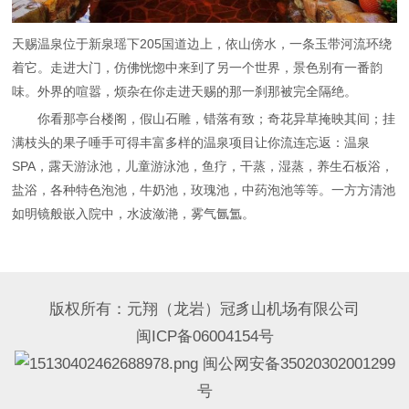
天赐温泉位于新泉瑶下205国道边上，依山傍水，一条玉带河流环绕
着它。走进大门，仿佛恍惚中来到了另一个世界，景色别有一番韵
味。外界的喧嚣，烦杂在你走进天赐的那一刹那被完全隔绝。
你看那亭台楼阁，假山石雕，错落有致；奇花异草掩映其间；挂
满枝头的果子唾手可得丰富多样的温泉项目让你流连忘返：温泉
SPA，露天游泳池，儿童游泳池，鱼疗，干蒸，湿蒸，养生石板浴，
盐浴，各种特色泡池，牛奶池，玫瑰池，中药泡池等等。一方方清池
如明镜般嵌入院中，水波潋滟，雾气氤氲。
版权所有：元翔（龙岩）冠豸山机场有限公司
闽ICP备06004154号
闽公网安备35020302001299
号